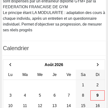
sont dispensés par un entraîneur diplômé GYM+ par la
FEDERATION FRANCAISE DE GYM
Le principe étant LA MODULARITE : adaptation des cours à
chaque individu, après un entretien et un questionnaire
individuel. Permet d'objectiver sa progression, de mesurer
ses réels progrès
Calendrier
Août 2026
Lu
Ma
Me
Je
Ve
Sa
Di
1
2
3
4
5
6
7
8
9
10
11
12
13
14
15
16